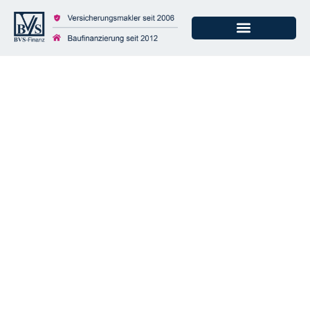
Wohnungseinbrüche
in Deutschland:
Steigende
Schadensummen
trotz Abnahme der
Zahlen