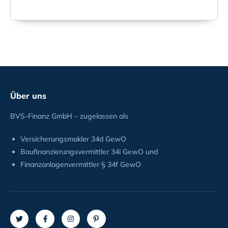
Über uns
BVS-Finanz GmbH – zugelassen als
Versicherungsmakler 34d GewO
Baufinanzierungsvermittler 34i GewO und
Finanzanlagenvermittler § 34f GewO