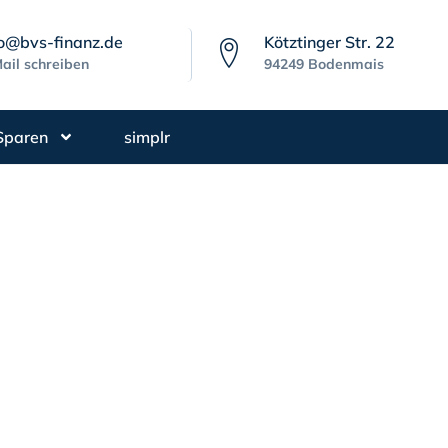
fo@bvs-finanz.de
Kötztinger Str. 22
ail schreiben
94249 Bodenmais
Sparen
simplr