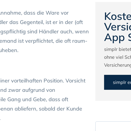
 Annahme, dass die Ware vor
Koste
r das Gegenteil, ist er in der (oft
Versi
ngspflichtig sind Händler auch, wenn
App 
emand ist verpflichtet, die oft raum-
simplr bietet
zuheben.
ohne viel Sc
Versicherung
ner vorteilhaften Position. Vorsicht
simplr 
 und zwar aufgrund von
eile Gang und Gebe, dass oft
benan abliefern, sobald der Kunde
.