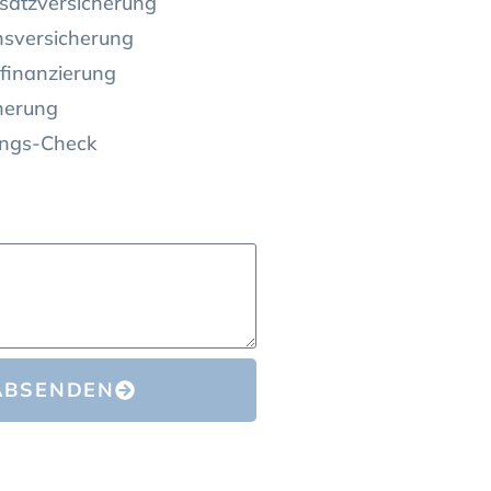
satzversicherung
nsversicherung
finanzierung
herung
ungs-Check
ABSENDEN