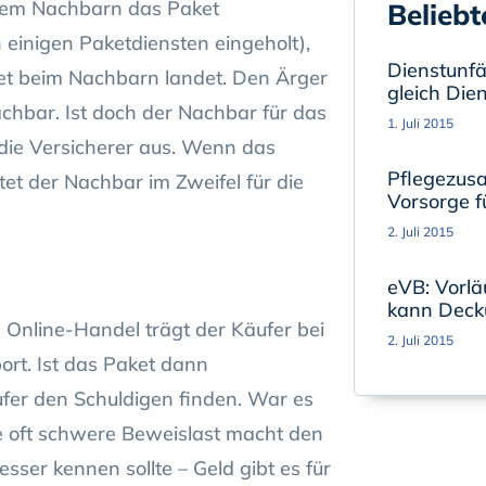
einem Nachbarn das Paket
Beliebt
 einigen Paketdiensten eingeholt),
Dienstunfäh
et beim Nachbarn landet. Den Ärger
gleich Die
hbar. Ist doch der Nachbar für das
1. Juli 2015
 die Versicherer aus. Wenn das
Pflegezusa
et der Nachbar im Zweifel für die
Vorsorge fü
2. Juli 2015
eVB: Vorlä
kann Deck
 Online-Handel trägt der Käufer bei
2. Juli 2015
ort. Ist das Paket dann
fer den Schuldigen finden. War es
ie oft schwere Beweislast macht den
ser kennen sollte – Geld gibt es für