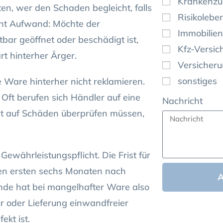
Krankenzu
en, wer den Schaden begleicht, falls
Risikolebe
icht Aufwand: Möchte der
Immobilien
tbar geöffnet oder beschädigt ist,
Kfz-Versic
t hinterher Ärger.
Versicher
sonstiges
e Ware hinterher nicht reklamieren.
Oft berufen sich Händler auf eine
Nachricht
et auf Schäden überprüfen müssen,
 Gewährleistungspflicht. Die Frist für
 den ersten sechs Monaten nach
unde hat bei mangelhafter Ware also
r oder Lieferung einwandfreier
ekt ist.