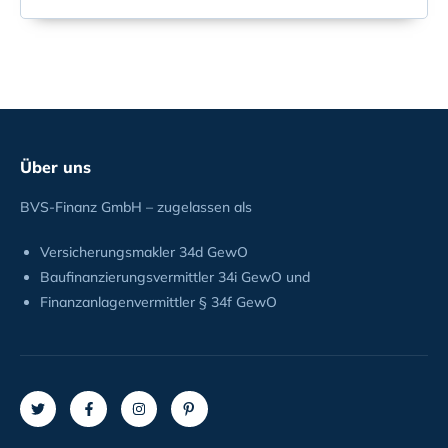
Über uns
BVS-Finanz GmbH – zugelassen als
Versicherungsmakler 34d GewO
Baufinanzierungsvermittler 34i GewO und
Finanzanlagenvermittler § 34f GewO