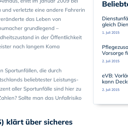
Althaus, erlitt im Januar 2009 bei
Beliebt
 und verletzte eine andere Fahrerin
Dienstunfäh
 veränderte das Leben von
gleich Die
humacher grundlegend –
1. Juli 2015
eitszustand in der Öffentlichkeit
tmeister nach langem Koma
Pflegezusa
Vorsorge fü
2. Juli 2015
en Sportunfällen, die durch
eVB: Vorlä
tschlands beliebtester Leistungs-
kann Deck
ent aller Sportunfälle sind hier zu
2. Juli 2015
ahlen? Sollte man das Unfallrisiko
) klärt über sicheres