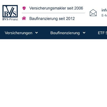
in
E-M
Versicherungen
Baufinanzierung
ETF 
Italienurl