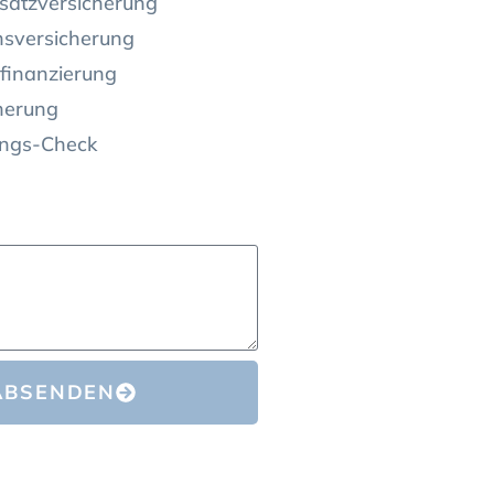
satzversicherung
nsversicherung
finanzierung
herung
ungs-Check
ABSENDEN