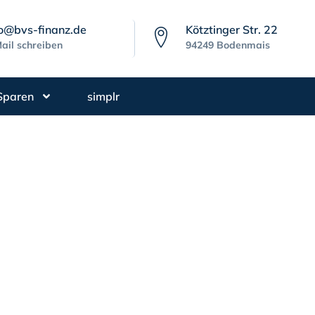
fo@bvs-finanz.de
Kötztinger Str. 22
ail schreiben
94249 Bodenmais
Sparen
simplr
auber aufpassen