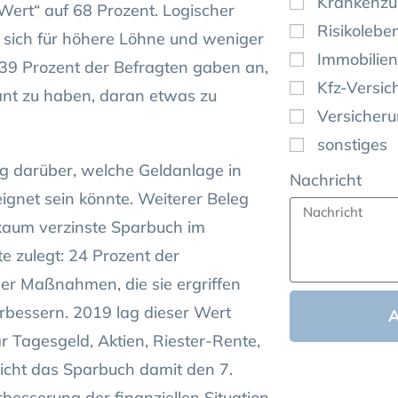
Krankenzu
Wert“ auf 68 Prozent. Logischer
Risikolebe
 sich für höhere Löhne und weniger
Immobilien
 39 Prozent der Befragten gaben an,
Kfz-Versic
lant zu haben, daran etwas zu
Versicher
sonstiges
ng darüber, welche Geldanlage in
Nachricht
ignet sein könnte. Weiterer Beleg
 kaum verzinste Sparbuch im
e zulegt: 24 Prozent der
er Maßnahmen, die sie ergriffen
erbessern. 2019 lag dieser Wert
r Tagesgeld, Aktien, Riester-Rente,
eicht das Sparbuch damit den 7.
besserung der finanziellen Situation