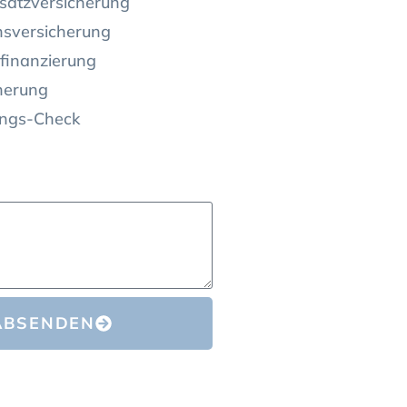
satzversicherung
nsversicherung
finanzierung
herung
ungs-Check
ABSENDEN