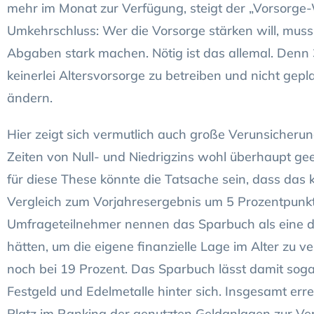
mehr im Monat zur Verfügung, steigt der „Vorsorge-
Umkehrschluss: Wer die Vorsorge stärken will, muss
Abgaben stark machen. Nötig ist das allemal. Denn
keinerlei Altersvorsorge zu betreiben und nicht gep
ändern.
Hier zeigt sich vermutlich auch große Verunsicheru
Zeiten von Null- und Niedrigzins wohl überhaupt gee
für diese These könnte die Tatsache sein, dass das
Vergleich zum Vorjahresergebnis um 5 Prozentpunkt
Umfrageteilnehmer nennen das Sparbuch als eine d
hätten, um die eigene finanzielle Lage im Alter zu v
noch bei 19 Prozent. Das Sparbuch lässt damit soga
Festgeld und Edelmetalle hinter sich. Insgesamt err
Platz im Ranking der genutzten Geldanlagen zur Ver