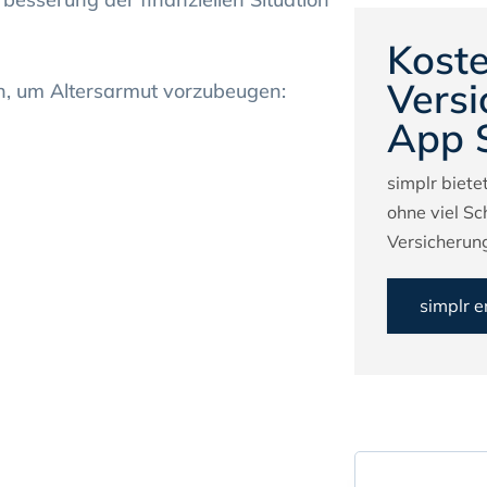
Koste
Versi
n, um Altersarmut vorzubeugen:
App 
simplr bietet
ohne viel Sc
Versicherung
simplr 