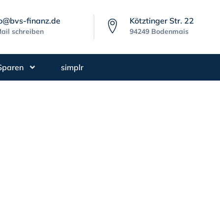
fo@bvs-finanz.de
Kötztinger Str. 22
ail schreiben
94249 Bodenmais
Sparen
simplr