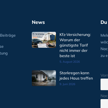
News
Du
Kfz-Versicherung:
Beiträge
Meld
Warum der
wöc
günstigste Tarif
se
Nac
nicht immer der
tung
zu e
beste ist
5. August 2026
Starkregen kann
Vor
jedes Haus treffen
9. Juni 2026
Nac