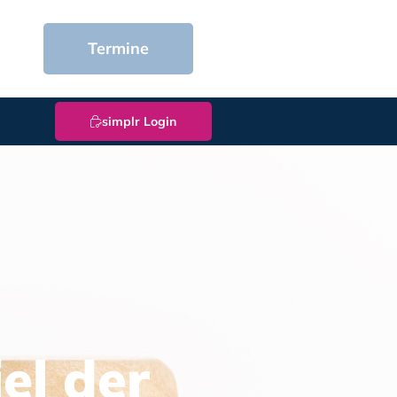
Termine
simplr Login
el der