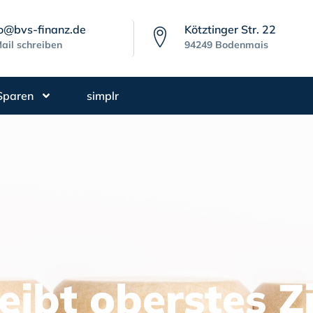
fo@bvs-finanz.de
Kötztinger Str. 22
ail schreiben
94249 Bodenmais
Sparen
simplr
eibt oberstes Zi