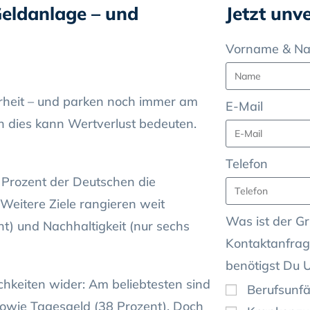
 Geldanlage – und
Jetzt unv
Vorname & N
rheit – und parken noch immer am
E-Mail
h dies kann Wertverlust bedeuten.
Telefon
9 Prozent der Deutschen die
 Weitere Ziele rangieren weit
Was ist der Gr
ent) und Nachhaltigkeit (nur sechs
Kontaktanfrag
benötigst Du 
chkeiten wider: Am beliebtesten sind
Berufsunfä
owie Tagesgeld (38 Prozent). Doch