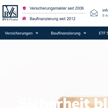
in
E-M
Versicherungen
Baufinanzierung
ETF 
Sicherheit bl