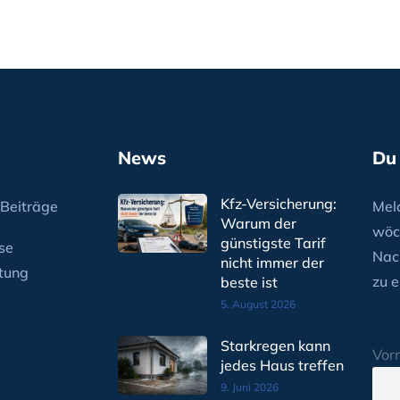
News
Du
Kfz-Versicherung:
Beiträge
Meld
Warum der
wöc
günstigste Tarif
se
Nac
nicht immer der
tung
zu e
beste ist
5. August 2026
Starkregen kann
Vor
jedes Haus treffen
9. Juni 2026