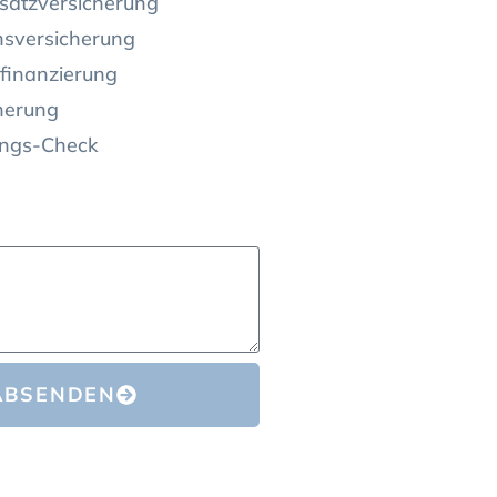
satzversicherung
nsversicherung
finanzierung
herung
ungs-Check
ABSENDEN