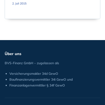
2. Juli 2015
Über uns
BVS-Finanz GmbH – zugelassen als
Versicherungsmakler 34d GewO
Baufinanzierungsvermittler 34i GewO und
Finanzanlagenvermittler § 34f GewO