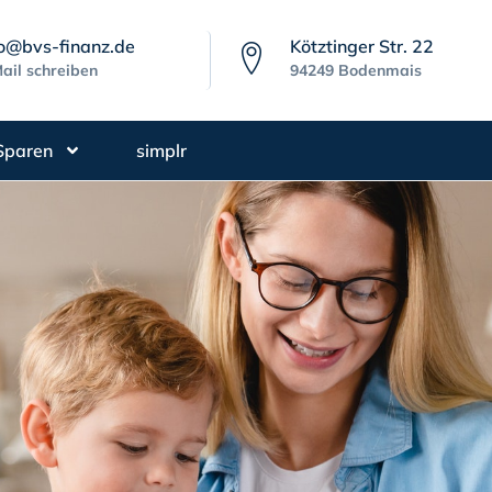
fo@bvs-finanz.de
Kötztinger Str. 22
ail schreiben
94249 Bodenmais
Sparen
simplr