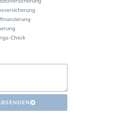
satzversicherung
nsversicherung
finanzierung
herung
ungs-Check
ABSENDEN