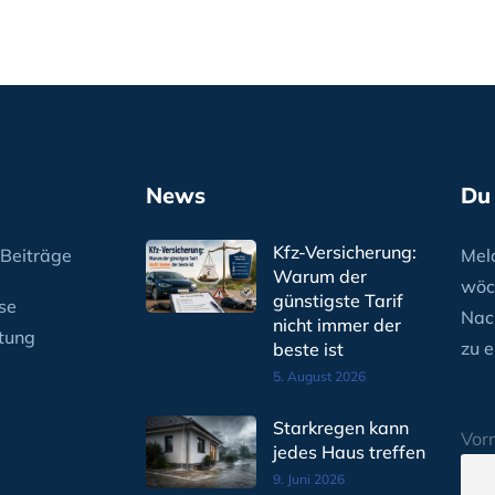
News
Du
Kfz-Versicherung:
Beiträge
Meld
Warum der
wöc
günstigste Tarif
se
Nac
nicht immer der
tung
zu e
beste ist
5. August 2026
Starkregen kann
Vor
jedes Haus treffen
9. Juni 2026