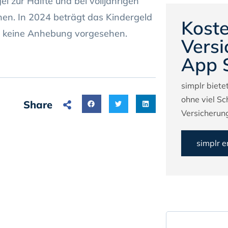
el zur Hälfte und bei volljährigen
en. In 2024 beträgt das Kindergeld
Koste
er keine Anhebung vorgesehen.
Versi
App 
simplr bietet
ohne viel Sc
Share
Versicherung
simplr 