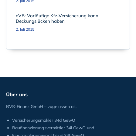
2. Juli 2015
eVB: Vorläufige Kfz-Versicherung kann
Deckungslücken haben
2. Juli 2015
Über uns
BVS-Finanz GmbH – zugelassen als
Versicherungsmakler 34d GewO
Baufinanzierungsvermittler 34i GewO und
Finanzanlagenvermittler § 34f GewO