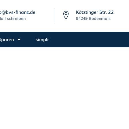
fo@bvs-finanz.de
Kötztinger Str. 22
ail schreiben
94249 Bodenmais
Sparen
simplr
messungsgrenz