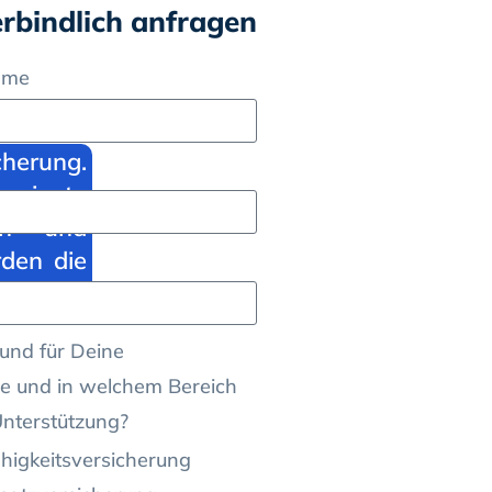
erbindlich anfragen
ame
herung.
private
en- und
den die
und für Deine
e und in welchem Bereich
Unterstützung?
higkeitsversicherung