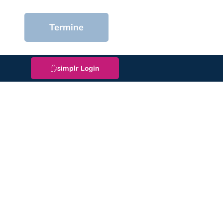
Termine
simplr Login
en in