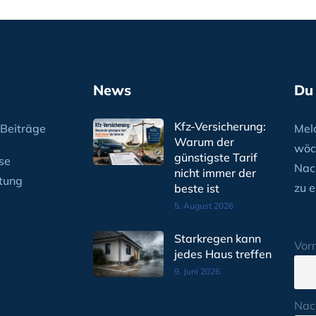
News
Du
Kfz-Versicherung:
Beiträge
Meld
Warum der
wöc
günstigste Tarif
se
Nac
nicht immer der
tung
zu e
beste ist
5. August 2026
Starkregen kann
Vor
jedes Haus treffen
9. Juni 2026
Nac