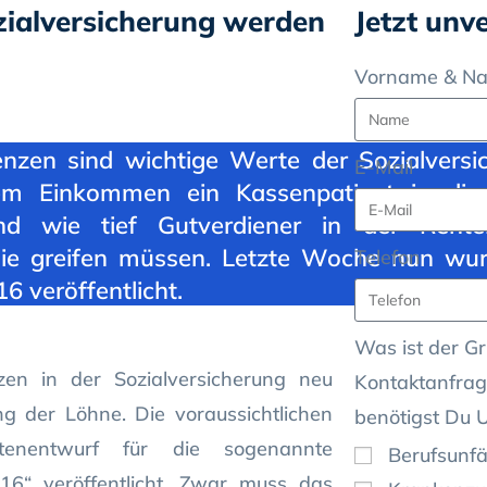
ialversicherung werden
Jetzt unv
Vorname & N
zen sind wichtige Werte der Sozialversic
E-Mail
m Einkommen ein Kassenpatient in die 
nd wie tief Gutverdiener in der Rent
aie greifen müssen. Letzte Woche nun wur
Telefon
6 veröffentlicht.
Was ist der Gr
en in der Sozialversicherung neu
Kontaktanfrag
ung der Löhne. Die voraussichtlichen
benötigst Du 
nentwurf für die sogenannte
Berufsunfä
16“ veröffentlicht. Zwar muss das