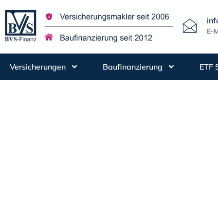
in
E-M
Versicherungen
Baufinanzierung
ETF 
Beitragsbe