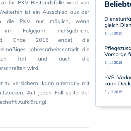
nze für PKV-Bestandsfälle wird von
Beliebt
iterhin ist ein Ausschied aus der
Dienstunfäh
 in die PKV nur möglich, wenn
gleich Die
 im Folgejahr maßgebliche
1. Juli 2015
en wird. Ende 2015 endet die
Pflegezusa
elmäßiges Jahresarbeitsentgelt die
Vorsorge fü
schritten hat und auch die
2. Juli 2015
rschreiten wird.
eVB: Vorlä
t zu versichern, kann alternativ mit
kann Deck
fstocken. Auf jeden Fall sollte der
2. Juli 2015
schafft Aufklärung!