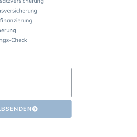
satzversicherung
nsversicherung
finanzierung
herung
ungs-Check
ABSENDEN