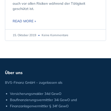
auch vor allen Risiken während der Tätigkeit
geschützt ist.
READ MORE »
15. Oktober 2019
Keine Kommentare
Über uns
BVS-Finanz GmbH – zugelassen als
Versicherungsmakler 34d GewO
Baufinanzierungsvermittler 34i GewO und
Finanzanlagenvermittler § 34f GewO