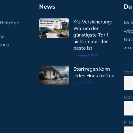
News
Du
Kfz-Versicherung:
Beiträge
Meld
Warum der
wöc
günstigste Tarif
se
Nac
nicht immer der
tung
zu e
beste ist
5. August 2026
Starkregen kann
Vor
jedes Haus treffen
9. Juni 2026
Nac
E-M