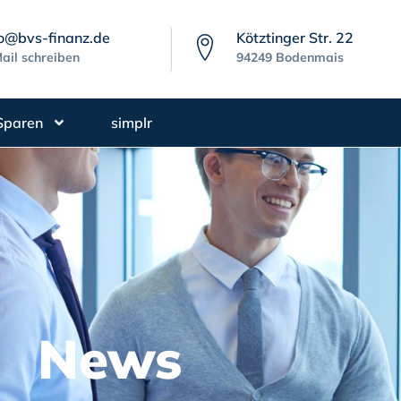
fo@bvs-finanz.de
Kötztinger Str. 22
ail schreiben
94249 Bodenmais
Sparen
simplr
News