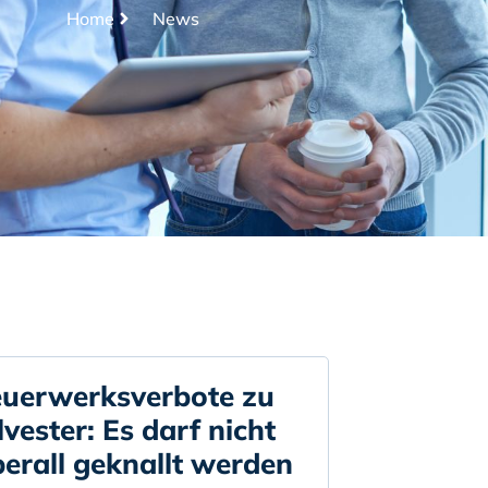
Home
News
euerwerksverbote zu
lvester: Es darf nicht
erall geknallt werden