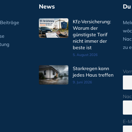
News
Du
Kfz-Versicherung:
Beiträge
Meld
Warum der
wöc
günstigste Tarif
se
Nac
nicht immer der
tung
zu e
beste ist
5. August 2026
Starkregen kann
Vor
jedes Haus treffen
9. Juni 2026
Nac
E-M