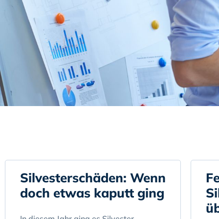
Silvesterschäden: Wenn
F
doch etwas kaputt ging
Si
üb
In diesem Jahr ging es Silvester