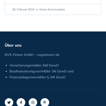
26. Februar 2019
Keine Kommentare
Über uns
BVS-Finanz GmbH – zugelassen als
Versicherungsmakler 34d GewO
Baufinanzierungsvermittler 34i GewO und
Finanzanlagenvermittler § 34f GewO