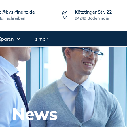
fo@bvs-finanz.de
Kötztinger Str. 22
ail schreiben
94249 Bodenmais
Sparen
simplr
News