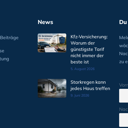
News
Du
Kfz-Versicherung:
Beiträge
Meld
Warum der
wöc
günstigste Tarif
se
Nac
nicht immer der
tung
zu e
beste ist
5. August 2026
Starkregen kann
Vor
jedes Haus treffen
9. Juni 2026
Nac