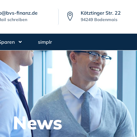
fo@bvs-finanz.de
Kötztinger Str. 22
ail schreiben
94249 Bodenmais
Sparen
simplr
News