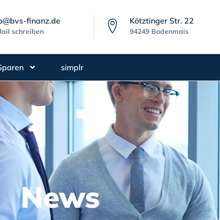
fo@bvs-finanz.de
Kötztinger Str. 22
ail schreiben
94249 Bodenmais
Sparen
simplr
News