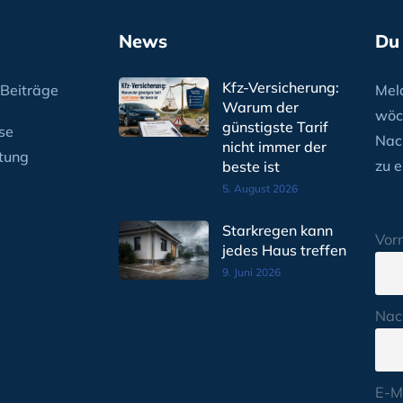
News
Du
Kfz-Versicherung:
Beiträge
Meld
Warum der
wöc
günstigste Tarif
se
Nac
nicht immer der
tung
zu e
beste ist
5. August 2026
Starkregen kann
Vor
jedes Haus treffen
9. Juni 2026
Nac
E-M