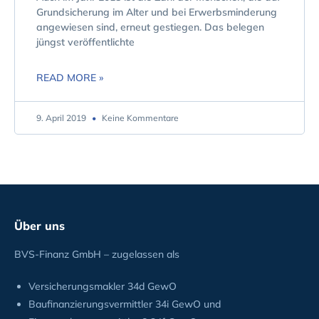
Grundsicherung im Alter und bei Erwerbsminderung
angewiesen sind, erneut gestiegen. Das belegen
jüngst veröffentlichte
READ MORE »
9. April 2019
Keine Kommentare
Über uns
BVS-Finanz GmbH – zugelassen als
Versicherungsmakler 34d GewO
Baufinanzierungsvermittler 34i GewO und